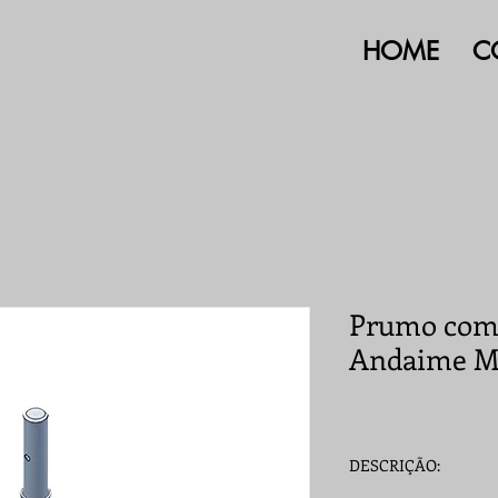
HOME
C
Prumo com 
Andaime Mu
DESCRIÇÃO: