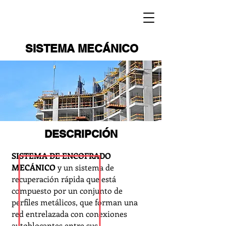
SISTEMA MECÁNICO
DESCRIPCIÓN
SISTEMA DE ENCOFRADO
MECÁNICO
y un sistema de
recuperación rápida que está
compuesto por un conjunto de
perfiles metálicos, que forman una
red entrelazada con conexiones
autoblocantes entre sus