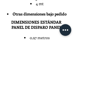
4 mt​
Otras dimensiones bajo pedido
DIMENSIONES ESTÁNDAR
PANEL DE DISPARO PANEL:
0,97 metros
1 mt _cc781905-5cde-3194-bbd3b-
5d
1,97 mt
2 mt
Otras dimensiones bajo pedido
INSTRUCCIONES
CATÁLOGO DE ENCOFRADOS